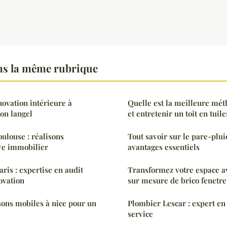
s la même rubrique
novation intérieure à
Quelle est la meilleure mét
on langel
et entretenir un toit en tuile
oulouse : réalisons
Tout savoir sur le pare-pluie
ve immobilier
avantages essentiels
ris : expertise en audit
Transformez votre espace a
ovation
sur mesure de brico fenetre
sons mobiles à nice pour un
Plombier Lescar : expert en
service