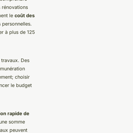
s rénovations
ment le
coût des
s personnelles.
er à plus de 125
 travaux. Des
rémunération
ement; choisir
ncer le budget
ion rapide de
té une somme
vaux peuvent