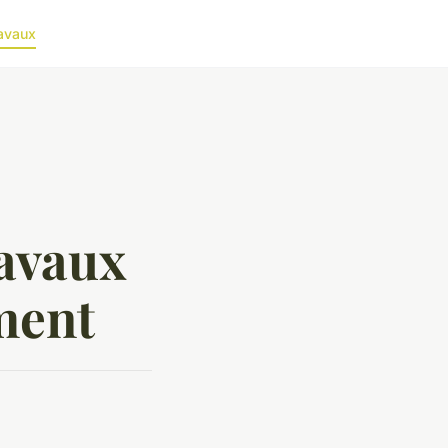
avaux
ravaux
ement