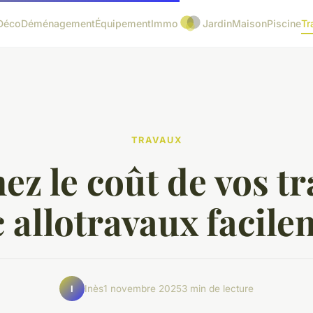
Déco
Déménagement
Équipement
Immo
Jardin
Maison
Piscine
Tr
TRAVAUX
ez le coût de vos t
 allotravaux facil
Inès
1 novembre 2025
3 min de lecture
I