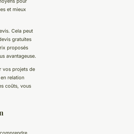
 moyens pour
ues et mieux
devis. Cela peut
evis gratuites
rix proposés
 plus avantageuse.
r vos projets de
en relation
les coûts, vous
on
n comprendre