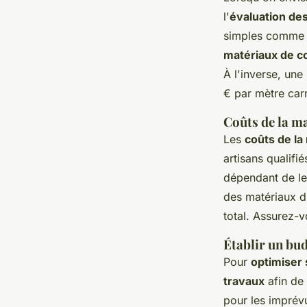
l'
évaluation de
simples comme l
matériaux de c
À l'inverse, un
€ par mètre carr
Coûts de la m
Les
coûts de l
artisans qualifi
dépendant de leu
des matériaux d
total. Assurez-v
Établir un bud
Pour
optimiser
travaux
afin de 
pour les imprév