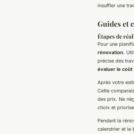
insuffler une tra
Guides et c
Étapes de réal
Pour une planif
rénovation
. Uti
précise des tra
évaluer le coût
Après votre estim
Cette comparai
des prix. Ne nég
choix et prioris
Pendant la rénov
calendrier et le 