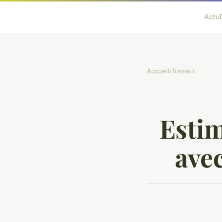
Actu
Accueil
›
Travaux
Estim
avec