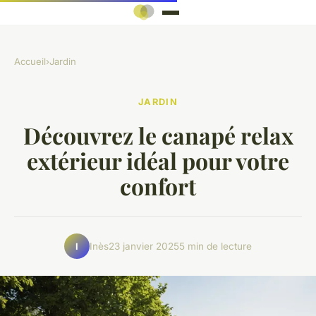
Accueil
›
Jardin
JARDIN
Découvrez le canapé relax
extérieur idéal pour votre
confort
Inès
23 janvier 2025
5 min de lecture
I